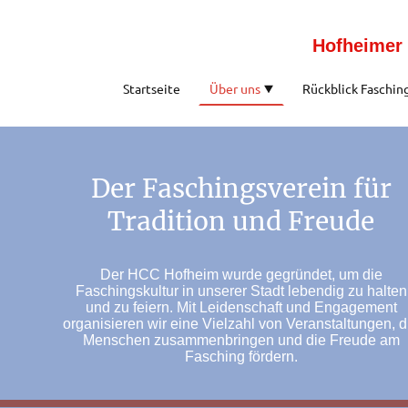
Hofheimer 
Startseite
Über uns
Rückblick Faschin
Der Faschingsverein für
Tradition und Freude
Der HCC Hofheim wurde gegründet, um die
Faschingskultur in unserer Stadt lebendig zu halten
und zu feiern. Mit Leidenschaft und Engagement
organisieren wir eine Vielzahl von Veranstaltungen, d
Menschen zusammenbringen und die Freude am
Fasching fördern.